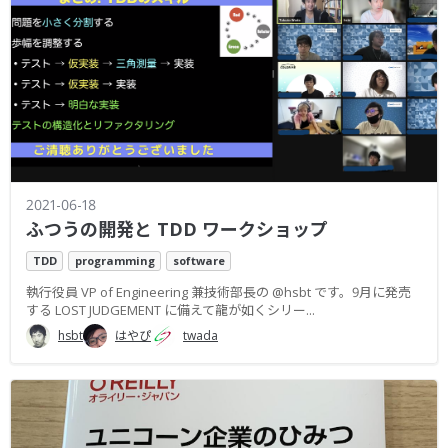
2021-06-18
ふつうの開発と TDD ワークショップ
TDD
programming
software
執行役員 VP of Engineering 兼技術部長の @hsbt です。9月に発売
する LOST JUDGEMENT に備えて龍が如くシリー...
hsbt
はやぴ
twada