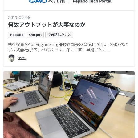
2019-09-06
何故アウトプットが大事なのか
Pepabo
Output
今日話したこと
執行役員 VP of Engineering 兼技術部長の @hsbt です。 GMO ペパ
ボ株式会社(以下、ペパボ)では一年に二回、半期ごとに...
hsbt