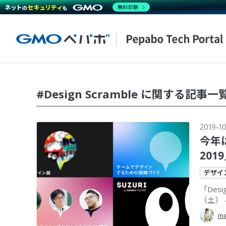
無料診断
#Design Scramble に関する記事一
2019-1
今年は
20
デザイ
「Des
（土） -
m