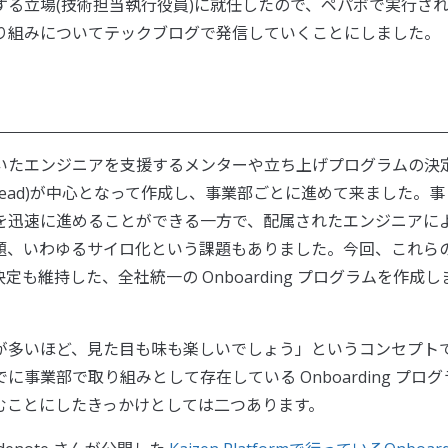
る立場(技術担当執行役員)に就任したので、ペパボで実行さ
り組みについてテックブログで発信していくことにしました。
いたエンジニアを支援するメンターや立ち上げプログラムの決
ical Lead)が中心となって作成し、事業部ごとに進めて来ました。事
を迅速に進めることができる一方で、配属されたエンジニアに
題、いわゆるサイロ化という課題もありました。今回、これら
も維持した、全社統一の Onboarding プログラムを作成し
が多いほど、見た目も味も楽しいでしょう」というコンセプト
すでに事業部で取り組みとして存在している Onboarding プログ
むことにしたきっかけとしては二つあります。