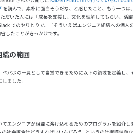
enote さんが公開した
Kaizen Platformで行っているOnboard
グ
を読んで、素朴に面白そうだな、と感じたこと、もう一つは
していただいた人には「成長を支援し、文化を理解してもらい、活躍
lack でのやりとりで、「そういえばエンジニア組織への個人
内省したことがきっかけです。
組織の範囲
、ペパボの一員として自覚できるために以下の領域を定義し、
にしました。
いてエンジニアが組織に溶け込めるためのプログラムを紹介し
への社会統合はどうすればいいんだろう…というのは継続課題な