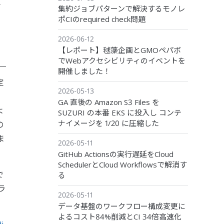
れ
集約ジョブパターンで解決するモノレ
ポCIのrequired check問題
2026-06-12
【レポート】毬藻企画とGMOペパボ
でWebアクセシビリティのイベントを
開催しました！
定
2026-05-13
GA 直後の Amazon S3 Files を
よ
SUZURI の本番 EKS に投入し コンテ
ナイメージを 1/20 に圧縮した
の
ま
2026-05-11
GitHub Actionsの実行遅延をCloud
SchedulerとCloud Workflowsで解消す
で
る
ラ
2026-05-11
データ基盤のワークフロー構成変更に
よるコスト84%削減とCI 34倍高速化