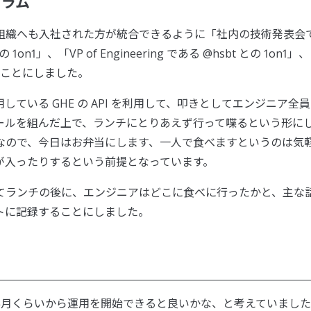
グラム
組織へも入社された方が統合できるように「社内の技術発表会
on1」、「VP of Engineering である @hsbt との 1on1」、
うことにしました。
ている GHE の API を利用して、叩きとしてエンジニア全員
ールを組んだ上で、ランチにとりあえず行って喋るという形に
なので、今日はお弁当にします、一人で食べますというのは気
が入ったりするという前提となっています。
事例を真似てランチの後に、エンジニアはどこに食べに行ったかと、主な
トに記録することにしました。
5月くらいから運用を開始できると良いかな、と考えていました