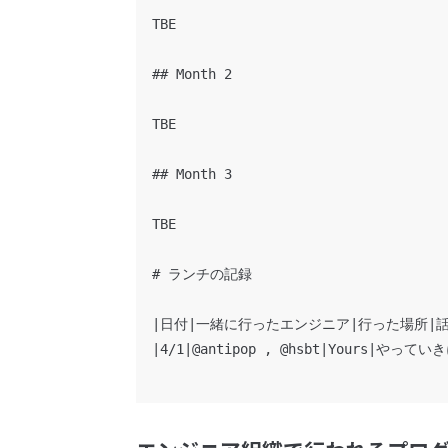
TBE

## Month 2

TBE

## Month 3

TBE

# ランチの記録

|日付|一緒に行ったエンジニア|行った場所|話
|4/1|@antipop , @hsbt|Yours|やってい