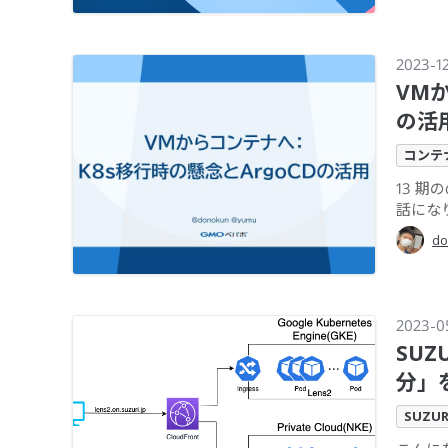
2023-1
VMか
の活
コンテ
13 期
話になり
do
2023-0
SU
分」
SUZUR