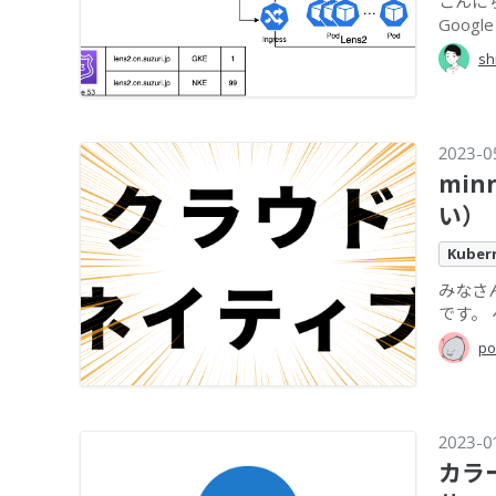
こんに
Googl
sh
2023-0
mi
い）
Kuber
みなさ
です。 
po
2023-0
カラ