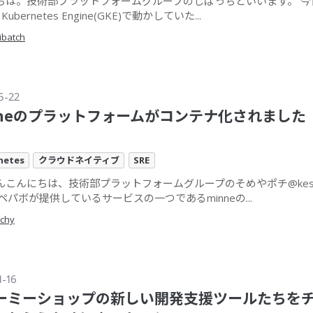
ちは。技術部プラットフォームグループのしばっちといいます。 今
e Kubernetes Engine(GKE)で動かしていた...
ibatch
5-22
nneのプラットフォームがコンテナ化されました
netes
クラウドネイティブ
SRE
んこんにちは、技術部プラットフォームグループのそめやポチ@kesom
ペパボが提供しているサービスの一つであるminneの...
chy
1-16
ーミーショップの新しい開発支援ツールたちを