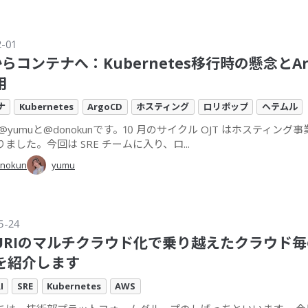
2-01
らコンテナへ：Kubernetes移行時の懸念とAr
用
ナ
Kubernetes
ArgoCD
ホスティング
ロリポップ
ヘテムル
の@yumuと@donokunです。10 月のサイクル OJT はホスティング
ました。今回は SRE チームに入り、ロ...
nokun
yumu
5-24
ZURIのマルチクラウド化で乗り越えたクラウド
を紹介します
I
SRE
Kubernetes
AWS