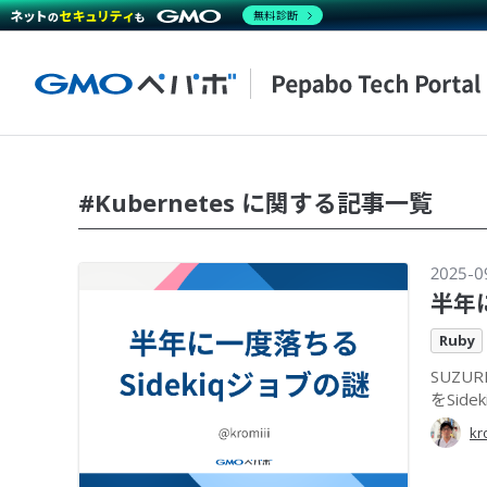
無料診断
#Kubernetes に関する記事一覧
2025-0
半年に
Ruby
SUZU
をSid
kr