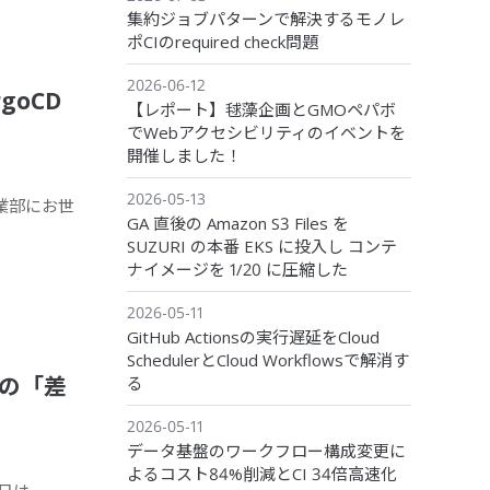
集約ジョブパターンで解決するモノレ
ポCIのrequired check問題
2026-06-12
goCD
【レポート】毬藻企画とGMOペパボ
でWebアクセシビリティのイベントを
開催しました！
2026-05-13
事業部にお世
GA 直後の Amazon S3 Files を
SUZURI の本番 EKS に投入し コンテ
ナイメージを 1/20 に圧縮した
2026-05-11
GitHub Actionsの実行遅延をCloud
SchedulerとCloud Workflowsで解消す
毎の「差
る
2026-05-11
データ基盤のワークフロー構成変更に
よるコスト84%削減とCI 34倍高速化