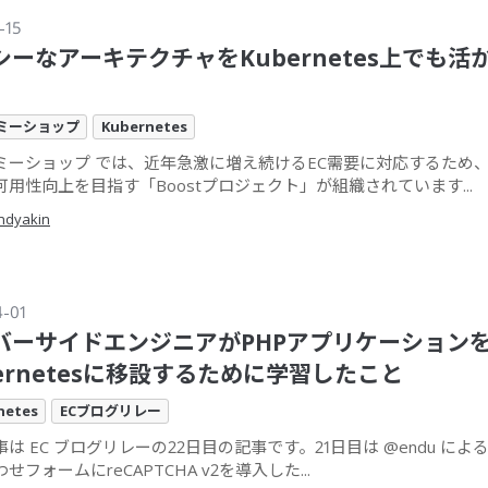
-15
シーなアーキテクチャをKubernetes上でも活
ミーショップ
Kubernetes
ミーショップ では、近年急激に増え続けるEC需要に対応するため
可用性向上を目指す「Boostプロジェクト」が組織されています...
ndyakin
4-01
バーサイドエンジニアがPHPアプリケーション
bernetesに移設するために学習したこと
netes
ECブログリレー
は EC ブログリレーの22日目の記事です。21日目は @endu に
せフォームにreCAPTCHA v2を導入した...