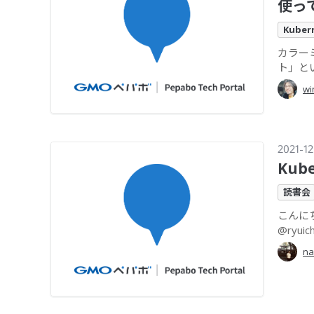
使っ
Kuber
カラー
ト」とい
wi
2021-12
Kub
読書会
こんにち
@ryui
na