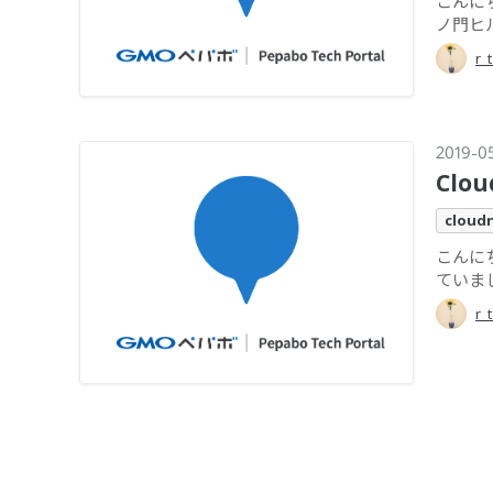
こんにち
ノ門ヒルズ
r_
2019-0
Clo
cloudn
こんにち
ていま
r_