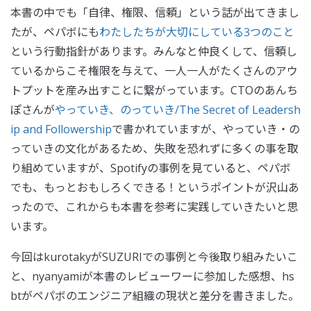
本書の中でも「自律、権限、信頼」という話が出てきまし
たが、ペパボにも
わたしたちが大切にしている3つのこと
という行動指針があります。みんなと仲良くして、信頼し
ているからこそ権限を与えて、一人一人がたくさんのアウ
トプットを産み出すことに繋がっています。CTOのあんち
ぽさんが
やっていき、のっていき/The Secret of Leadersh
ip and Followership
で書かれていますが、やっていき・の
っていきの文化があるため、失敗を恐れずに多くの事を取
り組めていますが、Spotifyの事例を見ていると、ペパボ
でも、もっとおもしろくできる！というポイントが沢山あ
ったので、これからも本書を参考に実践していきたいと思
います。
今回はkurotakyがSUZURIでの事例と今後取り組みたいこ
と、nyanyamiが本書のレビューワーに参加した感想、hs
btがペパボのエンジニア組織の現状と差分を書きました。