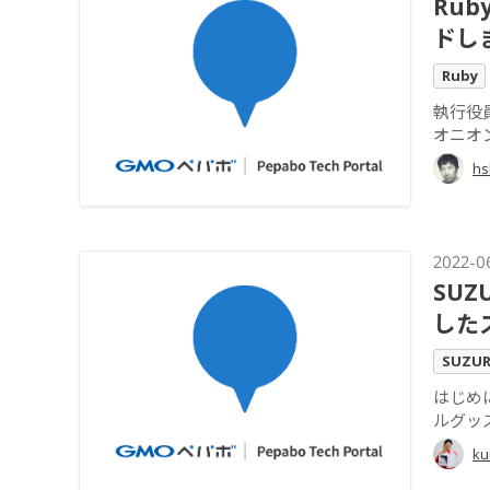
Rub
ドし
Ruby
執行役員
オニオン
hs
2022-0
SU
した
SUZUR
はじめに
ルグッ
ku