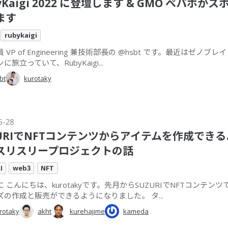
yKaigi 2022 に登壇します & GMO ペパボが
ます
rubykaigi
 VP of Engineering 兼技術部長の @hsbt です。最近はゼノブレ
に旅立っていて、RubyKaigi...
bt
kurotaky
6-28
ZURIでNFTコンテンツからアイテムを作成でき
スリスリープロジェクトの話
I
web3
NFT
 こんにちは、kurotakyです。先月からSUZURIでNFTコンテン
ズの作成と販売ができるようになりました。 タ...
rotaky
akht
kurehajime
kameda