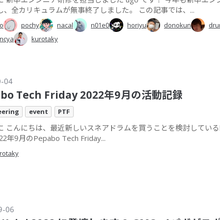
し、全カリキュラムが無事終了しました。 この記事では、...
o
pochy
nacal
n01e0
horiyu
donokun
dru
ncya
kurotaky
0-04
abo Tech Friday 2022年9月の活動記録
eering
event
PTF
に こんにちは、最近新しいスネアドラムを買うことを検討しているkur
2年9月のPepabo Tech Friday...
rotaky
9-06