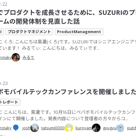
2-22
でプロダクトを成長させるために、SUZURIの
ームの開発体制を見直した話
I
プロダクトマネジメント
ProductManagement
 くろ: こんにちは黒瀧(くろ)です。SUZURIではシニアエンジニ
います！ みるてぃ: こんにちは、みるてぃです...
rotaky
みるて
0-23
ボモバイルテックカンファレンスを開催しました
トレポート
に こんにちは、黒瀧です。10月16日にペパボモバイルテックカン
インにて開催しました。発表内容について登壇者の方々からコ...
rotaky
josh
tatsumi0000
kuroyam
gyugyu
put