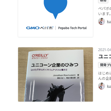
研修
ペパボ
います。 
ku
2021-0
ユニ
開発プ
はじめに
んの企画
ku