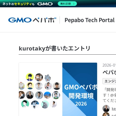
無料診断
kurotakyが書いたエントリ
2026-0
ペパ
エンジ
「開発
す！@
てくだ
ke
ta