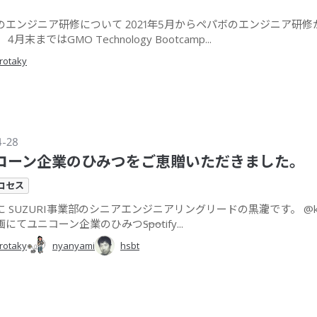
のエンジニア研修について 2021年5月からペパボのエンジニア研修
4月末まではGMO Technology Bootcamp...
rotaky
4-28
コーン企業のひみつをご恵贈いただきました。
ロセス
 SUZURI事業部のシニアエンジニアリングリードの黒瀧です。 @kaku
にてユニコーン企業のひみつ――Spotify...
rotaky
nyanyami
hsbt