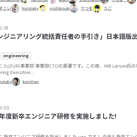
すこい
kurotaky
yoshikouki
てつを
うご
6-18
ンジニアリング統括責任者の手引き」日本語版
engineering
 SUZURI事業部 事業部CTOの黒瀧です。この度、Will Larson氏の
ring Executive...
rotaky
kenchan
9-03
24年度新卒エンジニア研修を実施しました!
に 新卒エンジニア研修を担当しました ugo です！ 今年も新卒エン