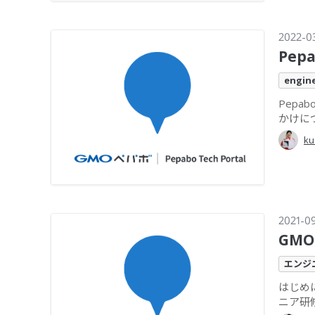
2022-0
Pep
engin
Pepab
かけにつ
ku
2021-0
GM
エンジ
はじめに
ニア研修