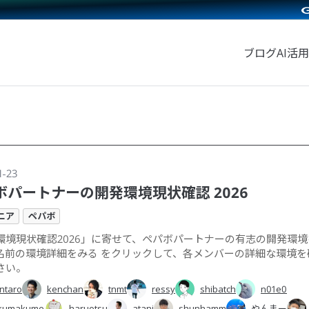
ブログ
AI活用
1-23
ボパートナーの開発環境現状確認 2026
ニア
ペパボ
環境現状確認2026」に寄せて、ペパボパートナーの有志の開発環
名前の環境詳細をみる をクリックして、各メンバーの詳細な環境を
さい。
ntaro
kenchan
tnmt
ressy
shibatch
n01e0
kumakume
haruotsu
atani
shunhamm
やんまー