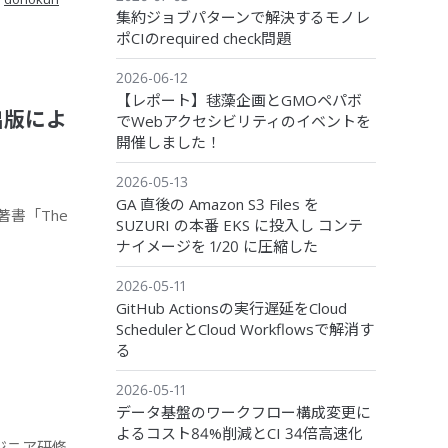
集約ジョブパターンで解決するモノレ
ポCIのrequired check問題
2026-06-12
【レポート】毬藻企画とGMOペパボ
出版によ
でWebアクセシビリティのイベントを
開催しました！
2026-05-13
GA 直後の Amazon S3 Files を
著書「The
SUZURI の本番 EKS に投入し コンテ
ナイメージを 1/20 に圧縮した
2026-05-11
GitHub Actionsの実行遅延をCloud
SchedulerとCloud Workflowsで解消す
る
2026-05-11
データ基盤のワークフロー構成変更に
よるコスト84%削減とCI 34倍高速化
ジニア研修