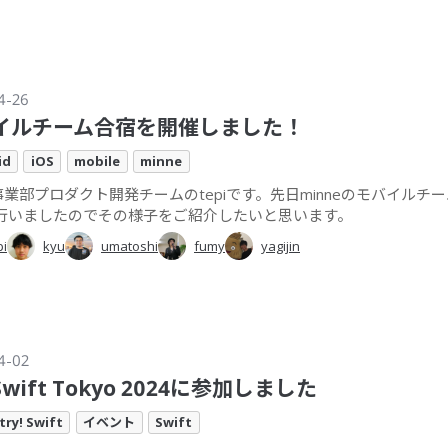
4-26
イルチーム合宿を開催しました！
id
iOS
mobile
minne
e事業部プロダクト開発チームのtepiです。先日minneのモバイルチ
行いましたのでその様子をご紹介したいと思います。
pi
kyu
umatoshi
fumy
yagijin
4-02
! Swift Tokyo 2024に参加しました
try! Swift
イベント
Swift