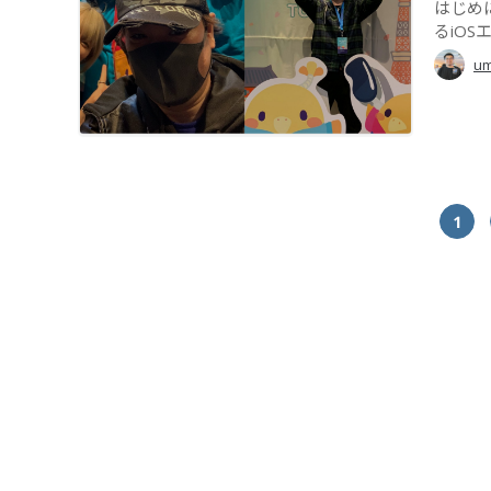
はじめに
るiOSエ
um
1