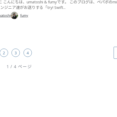
 こんにちは、umatoshi & fumyです。 このブログは、ペパボのmi
ンジニア達がお送りする「try! Swift...
atoshi
fumy
2
3
4
1 / 4 ページ