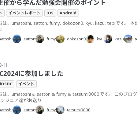
主催から学んだ勉強会開催のポイント
ト
イベントレポート
iOS
Android
、umatoshi, satton, fumy, dokozon0, kyu, kazu, tepiです
...
atoshi
satton
fumy
dokozon0
kyu
kazu
t
9-11
DC2024に参加しました
iOSDC
イベント
、umatoshi & satton & fumy & tatsumi0000です。 この
エンジニア達がお送り...
atoshi
satton
fumy
tatsumi0000