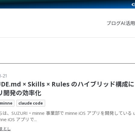
ブログ
AI活用
1-21
UDE.md × Skills × Rules のハイブリッド構成
リ開発の効率化
minne
claude code
は、SUZURI・minne 事業部で minne iOS アプリを開発している um
nne iOS アプリで...
まとし