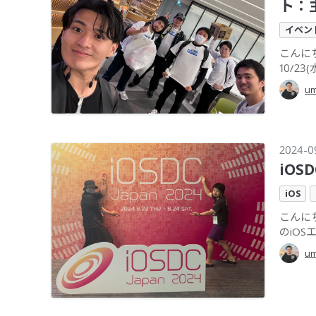
ト：
イベン
こんにちは
10/23(水
um
2024-0
iOS
iOS
こんにちは
のiOS
um