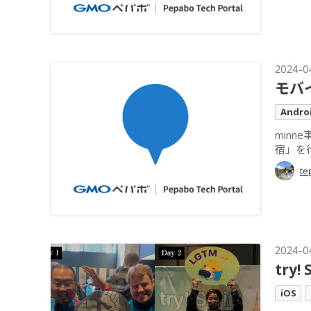
2024-0
モバ
Andro
minn
宿」を
te
2024-0
try
iOS