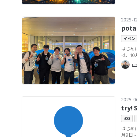
2025-12
pot
イベン
はじめに
は、10月
um
2025-0
try
iOS
はじめ
月9日 -