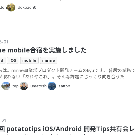
tton
dokozon0
5-01
ne mobile合宿を実施しました
id
iOS
mobile
minne
ちは。minne事業部プロダクト開発チームのkyuです。 普段の業務
が取れない「あれやこれ」。そんな課題にじっくり向き合うた...
u
tepi
umatoshi
satton
-21
回 potatotips iOS/Android 開発Tips共有