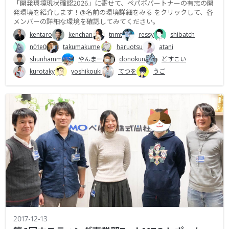
「開発環境現状確認2026」に寄せて、ペパボパートナーの有志の開
発環境を紹介します！@名前の環境詳細をみる をクリックして、各
メンバーの詳細な環境を確認してみてください。
kentaro
kenchan
tnmt
ressy
shibatch
n01e0
takumakume
haruotsu
atani
shunhamm
やんまー
donokun
どすこい
kurotaky
yoshikouki
てつを
うご
2017-12-13