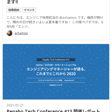
ます!!
採用目的
イベント
こんにちは、エンジニア採用担当の @achamixx です。梅雨が明け
て、晴れの日が続きいよいよ夏本番ですね！ この度ペパボでは、8
月9月「エンジ...
achamixx
2021-01-21
Pepabo Tech Conference #13 開催レポート