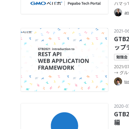
ハマっ
an
2021-0
GTB
ップ
勉強会
2021
→ グル
to
2020-0
GTB
編