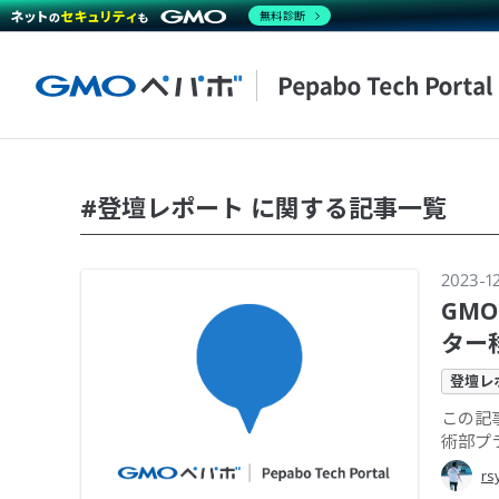
無料診断
#登壇レポート に関する記事一覧
2023-1
GMO
ター
登壇レ
この記事
術部プラ
rs