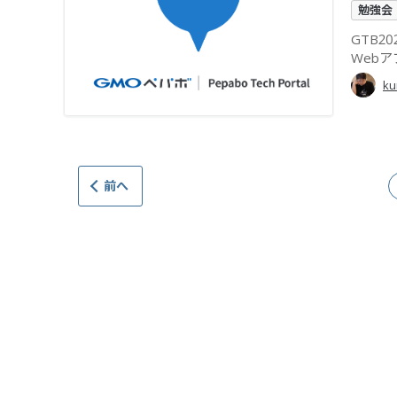
勉強会
GTB2
Webア
ku
前へ