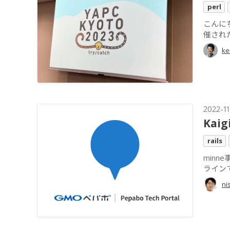
perl
こんにちは
催されたYA
ke
2022-11
Kai
rails
minn
ラインで開
ni