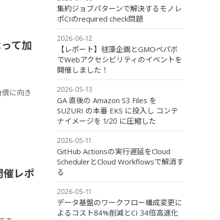
集約ジョブパターンで解決するモノレ
ポCIのrequired check問題
2026-06-12
よって加
【レポート】毬藻企画とGMOペパボ
でWebアクセシビリティのイベントを
開催しました！
2026-05-13
的負債に向き
GA 直後の Amazon S3 Files を
SUZURI の本番 EKS に投入し コンテ
ナイメージを 1/20 に圧縮した
2026-05-11
GitHub Actionsの実行遅延をCloud
SchedulerとCloud Workflowsで解消す
」開催レポ
る
2026-05-11
データ基盤のワークフロー構成変更に
よるコスト84%削減とCI 34倍高速化