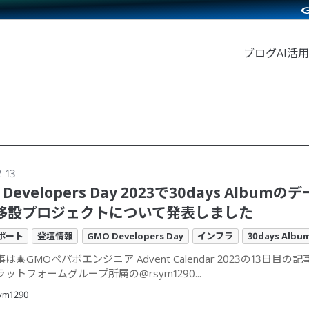
ブログ
AI活用
2-13
 Developers Day 2023で30days Album
移設プロジェクトについて発表しました
ポート
登壇情報
GMO Developers Day
インフラ
30days Albu
は🎄GMOペパボエンジニア Advent Calendar 2023の13日目の
ットフォームグループ所属の@rsym1290...
ym1290