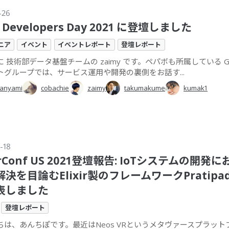
-26
 Developers Day 2021 に登壇しました
ニア
イベント
イベントレポート
登壇レポート
 技術部データ基盤チームの zaimy です。ペパボも所属している G
トグループでは、サービス運用や開発の裏側をお話す...
anyami
cobachie
zaimy
takumakume
kumak1
-18
xirConf US 2021登壇報告: IoTシステムの開発
決を目論むElixir製のフレームワークPratip
表しました
登壇レポート
ちは、あんちぽです。最近はNeos VRというメタヴァースプラット