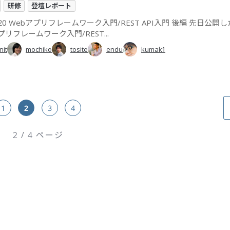
研修
登壇レポート
020 Webアプリフレームワーク入門/REST API入門 後編 先日公開した
プリフレームワーク入門/REST...
nit
mochiko
tosite
endu
kumak1
1
2
3
4
2 / 4 ページ