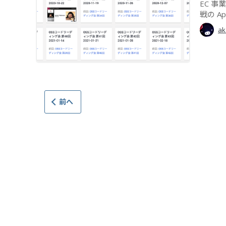
EC 事業
戦の Ape
ak
前へ