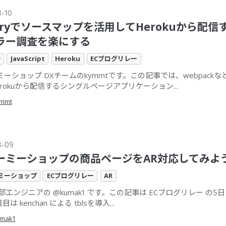
3-10
tryでソースマップを活用してHerokuから配信す
ラー調査を楽にする
y
JavaScript
Heroku
ECブログリレー
ーショップ DXチームのkymmtです。この記事では、webpack
rokuから配信するシングルページアプリケーション...
mmt
3-09
ーミーショップの商品ページをAR対応してみよ
ミーショップ
ECブログリレー
AR
部エンジニアの @kumak1 です。この記事は ECブログリレー の5
目は kenchan による tblsを導入...
mak1