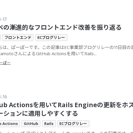
3-17
ペの漸進的なフロントエンド改善を振り返る
フロントエンド
ECブログリレー
ちは、ぱーぽーです。この記事はEC事業部ブログリレーの11日目の記
motoさんによるGitHub Actionsを用いてRails...
ーぽー
3-16
Hub Actionsを用いてRails Engineの更新を
ーションに適用しやすくする
b Actions
GitHub
Rails
ECブログリレー