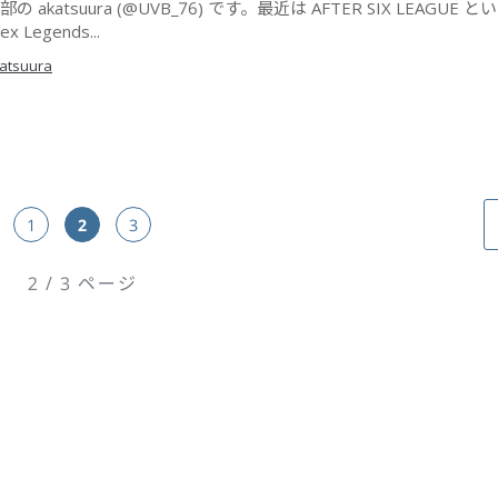
部の akatsuura (@UVB_76) です。最近は AFTER SIX LEAGUE
x Legends...
atsuura
1
2
3
2 / 3 ページ