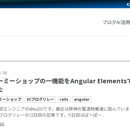
ブログ
AI活用
3-18
ミーショップの一機能をAngular Element
た
ミーショップ
ECブログリレー
rails
angular
業部エンジニアの@ku00です。最近は原神の聖遺物厳選に励んでいま
ブログリレーの12日目の記事です。11日目はぱーぽー...
00