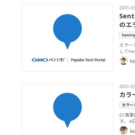
2021-0
Sen
のエ
Sentr
カラーミ
してHe
ky
2021-0
カラ
カラー
EC事業
す。 4日
ku