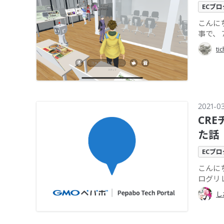
ECブ
こんにち
事で、 
ti
2021-03
CR
た話
ECブ
こんに
ログリ
し