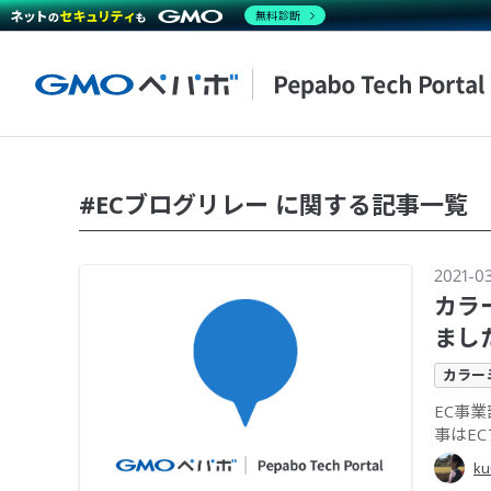
無料診断
#ECブログリレー に関する記事一覧
2021-0
カラー
まし
カラー
EC事
事はEC
ku