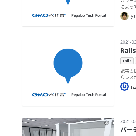
カラーミ
によって
ya
2021-0
Rai
rails
記事の目
らレスポ
ry
2021-0
バー