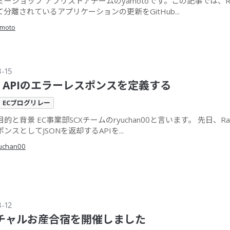
ーショップ アプリストアチームのyamotoです。この記事では、Rails
分離されているアプリケーションの更新をGitHub...
moto
3-15
ls APIのエラーレスポンスを定義する
ECブログリレー
的と背景 EC事業部SCXチームのryuchan00と言います。 先日、Ra
ンスとしてJSONを返却するAPIを...
uchan00
3-12
チャルお産合宿を開催しました