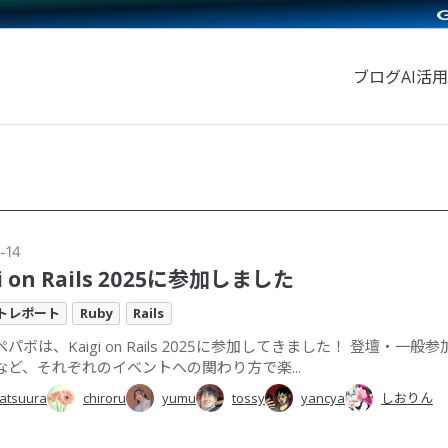
ブログ
AI活用
-14
gi on Rails 2025に参加しました
トレポート
Ruby
Rails
パボは、Kaigi on Rails 2025に参加してきました！ 登壇・一般
など、それぞれのイベントへの関わり方で楽...
atsuura
chiroru
yumu
tossy
yancya
しおりん