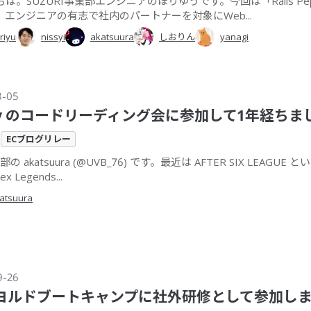
は。SUZURI事業部エンジニアのほりゆうです。今回は「Rails Pe
、エンジニアの有志で社内のパートナーを対象にWeb...
riyu
nissyi
akatsuura
しおりん
yanagi
3-05
by のコードリーディング会に参加して1年経ちま
ECブログリレー
部の akatsuura (@UVB_76) です。最近は AFTER SIX LEAGUE
x Legends...
atsuura
9-26
ヨルドブートキャンプに社外研修として参加し