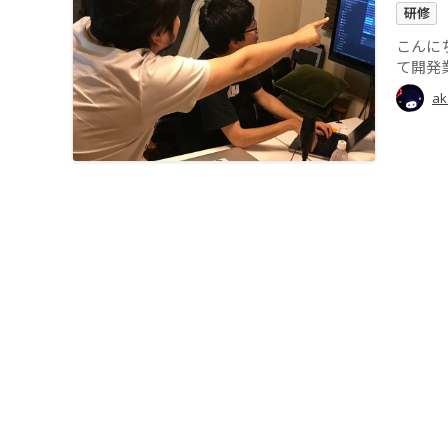
研修
こんに
て開発
ak