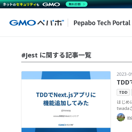
無料診断
#Jest に関する記事一覧
2023-0
TDD
TDD
はじめに
twad
in