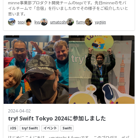
minne事業部プロダクト開発チームのtepiです。先日minneのモバ
イルチームで「合宿」を行いましたのでその様子をご紹介したいと
思います。
tepi
kyu
umatoshi
fumy
yagijin
2024-04-02
try! Swift Tokyo 2024に参加しました
iOS
try! Swift
イベント
Swift
はじめに こんにちは、umatoshi & fumyです。 このブログは、ペパ