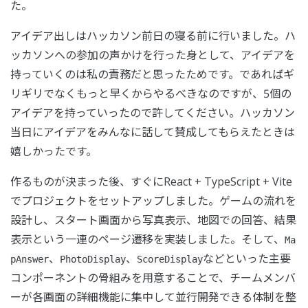
た。
アイデア出しはハッカソン前日の寝る前に行いました。ハ
ッカソンへの参加の声かけを行った身として、アイデアを
持っていくのは私の責務だと思ったためです。であればギ
リギリでなくもっと早くからやるべきなのですが、5個の
アイデアを持っていったので許してください。ハッカソン
当日にアイデアをみんなに話して賛成してもらえたときは
嬉しかったです。
作るものが決まった後、すぐにReact + TypeScript + Vite
でプロジェクトをセットアップしました。ゲームの流れを
設計し、スタート画面から写真表示、地図での回答、結果
表示という一連のページ遷移を実装しました。そして、
Ma
、
、
などといった主要
pAnswer
PhotoDisplay
ScoreDisplay
コンポーネントの骨組みを用意することで、チームメンバ
ーが各画面の詳細機能に集中して並行開発できる体制を整