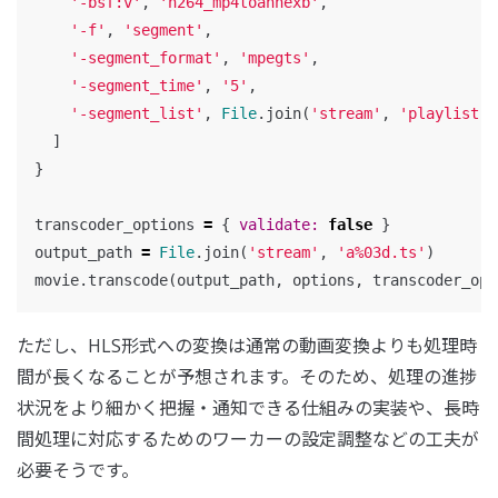
'-bsf:v'
,
'h264_mp4toannexb'
,
'-f'
,
'segment'
,
'-segment_format'
,
'mpegts'
,
'-segment_time'
,
'5'
,
'-segment_list'
,
File
.
join
(
'stream'
,
'playlist.m
]
}
transcoder_options
=
{
validate: 
false
}
output_path
=
File
.
join
(
'stream'
,
'a%03d.ts'
)
movie
.
transcode
(
output_path
,
options
,
transcoder_opt
ただし、HLS形式への変換は通常の動画変換よりも処理時
間が長くなることが予想されます。そのため、処理の進捗
状況をより細かく把握・通知できる仕組みの実装や、長時
間処理に対応するためのワーカーの設定調整などの工夫が
必要そうです。