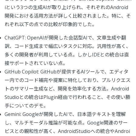
iという3つの生成AIが取り上げられ、それぞれのAndroid
開発における活用方法が詳しく比較されました。特に、そ
れぞれ以下の点での比較が印象的でした。
ChatGPT: OpenAIが開発した会話型AIで、文章生成や翻
訳、コード生成まで幅広いタスクに対応。汎用性が高く、
多くの開発者が利用している点。しかしIDEとの統合は直
接サポートされていない点。
GitHub Copilot: GitHubが提供するAIツールで、エディタ
ー内でのコード補完や提案に特化しており、プルリクエス
トのサマリー生成など、開発を効率化する方法。Android
Studioとの統合はPlugin経由で行われること、その使い勝
手についてのデモ。
Gemini: Googleが開発したAIで、日本語テキストを理解
し、マルチモーダル推論が可能な点。Google関連のサー
ビスとの親和性が高く、AndroidStudioへの統合やAndroi