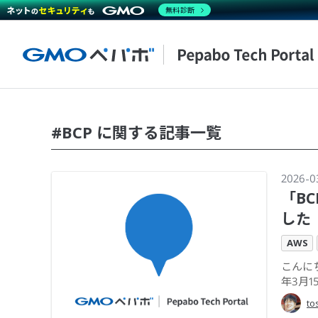
無料診断
#BCP に関する記事一覧
2026-0
「B
した
AWS
こんにち
年3月1
to