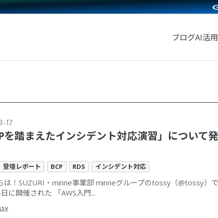
ブログ
AI活用
3-17
CPを踏まえたインシデント対応演習」について
登壇レポート
BCP
RDS
インシデント対応
は！SUZURI・minne事業部 minneグループのtossy（@tossy）で
5日に開催された 「AWS入門...
ssy