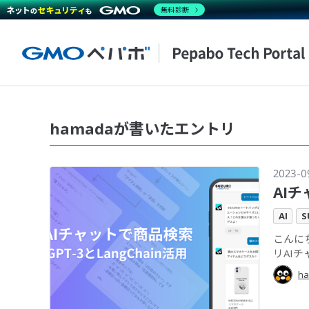
無料診断
hamadaが書いたエントリ
2023-0
AIチ
AI
S
こんに
リAIチ
h