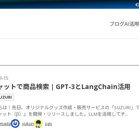
ブログ
AI活用
9-15
ャットで商品検索 | GPT-3とLangChain活用
UZURI
ちは！先日、オリジナルグッズ作成・販売サービスの「SUZURI」
ャット（β）』を開発・リリースしました。LLMを活用してチ...
amada
yukun
ugo