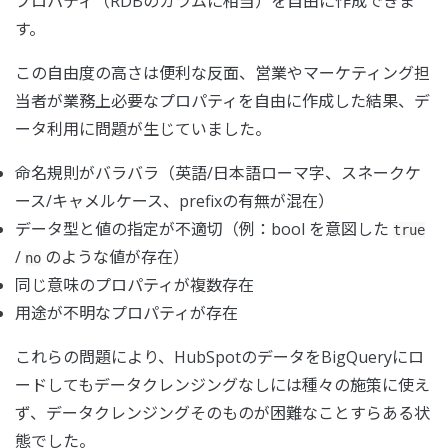
プロパティ（RDBのカラムに相当）を自由に作成できま
す。
この自由度の高さは便利な反面、営業やマーケティング担
当者が業務上必要なプロパティを自由に作成した結果、デ
ータ利用に問題が生じていました。
命名規則がバラバラ（英語/日本語ローマ字、スネークケ
ース/キャメルケース、prefixの有無が混在）
データ型と値の指定が不適切（例：bool を意図した
true
/
のような値が存在）
no
同じ意味のプロパティが複数存在
用途が不明なプロパティが存在
これらの問題により、HubSpotのデータをBigQueryにロ
ードしてもデータクレンジングなしには種々の施策に使え
ず、データクレンジングそのものが困難なことすらある状
態でした。