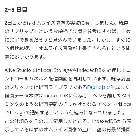
2~5 日目
2日目からはオムライス装置の実装に着手しました。既存
の「フリップ」というお絵描き装置を参考にすれば、早め
に完了できるだろうと見込んでいました。しかし、すぐに
予期せぬ壁、「オムライス画像が上書きされる」という問
題にぶつかります。
Alive StudioではLocal StorageやIndexedDBを駆使してコ
ントロールパネルと配信画面を同期しています。既存装置
のフリップでは描画ライブラリである
Fabric.js
で生成した
描画データ本体はIndexedDBに保存し、ペンを離したタイ
ミングのような描画更新のきっかけとなるイベントはLoca
l Storageで通知する、という仕組みになっていました。
この仕組みをそのまま流用したところ、IndexedDBから表
示しているはずのオムライス画像の上に、空の背景が描画