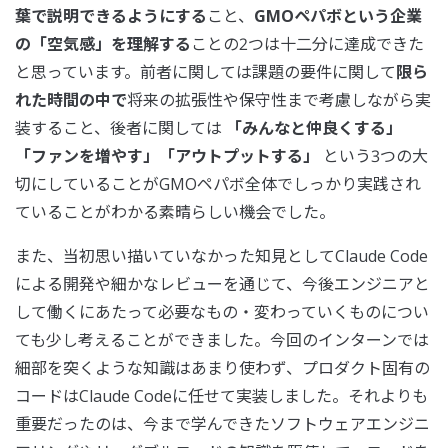
葉で説明できるようにする
こと、
GMOペパボという企業
の「空気感」を理解する
ことの2つは十二分に達成できた
と思っています。前者に関しては課題の要件に関して
限ら
れた時間の中で
将来の拡張性や保守性まで考慮しながら実
装すること、後者に関しては
「みんなと仲良くする」
「ファンを増やす」「アウトプットする」
という3つの大
切にしていることがGMOペパボ全体でしっかり実践され
ていることがわかる素晴らしい機会でした。
また、当初思い描いていなかった知見としてClaude Code
による開発や細かなレビューを通じて、今後エンジニアと
して働くにあたって必要なもの・変わっていくものについ
ても少し考えることができました。今回のインターンでは
細部を突くような知識はあまり使わず、プロダクト固有の
コードはClaude Codeに任せて実装しました。それよりも
重要だったのは、今まで学んできたソフトウェアエンジニ