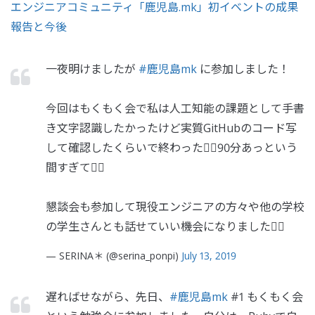
エンジニアコミュニティ「鹿児島.mk」初イベントの成果
報告と今後
一夜明けましたが
#鹿児島mk
に参加しました！
今回はもくもく会で私は人工知能の課題として手書
き文字認識したかったけど実質GitHubのコード写
して確認したくらいで終わった🤦‍♀️90分あっという
間すぎて🤦‍♀️
懇談会も参加して現役エンジニアの方々や他の学校
の学生さんとも話せていい機会になりました🙇‍♀️
— SERINA＊ (@serina_ponpi)
July 13, 2019
遅ればせながら、先日、
#鹿児島mk
#1 もくもく会