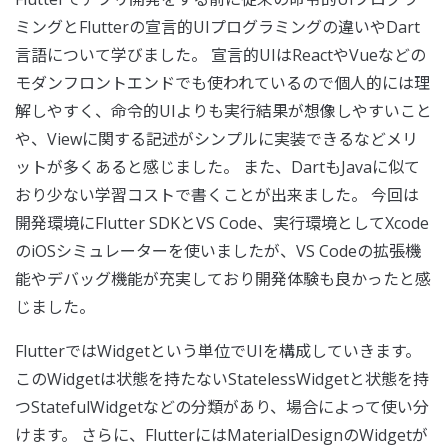
ミングとFlutterの宣言的UIプログラミングの違いやDart
言語について学びました。 宣言的UIはReactやVueなどの
モダンフロントエンドでも使われているので個人的には理
解しやすく、命令的UIよりも実行結果が想像しやすいこと
や、Viewに関する記述がシンプルに実装できるなどメリ
ットが多くあると感じました。 また、DartもJavaに似て
おり少ない学習コストで書くことが出来ました。 今回は
開発環境にFlutter SDKとVS Code、実行環境としてXcode
のiOSシミュレーターを使いましたが、VS Codeの拡張機
能やデバッグ機能が充実しており開発体験も良かったと感
じました。
FlutterではWidgetという単位でUIを構成していきます。
このWidgetは状態を持たないStatelessWidgetと状態を持
つStatefulWidgetなどの分類があり、場合によって使い分
けます。 さらに、FlutterにはMaterialDesignのWidgetが