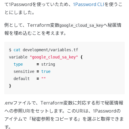
て1Passwordを使っていたため、
1Password CLI
を使うこ
とにしました。
例として、Terraform変数
へ秘匿情
google_cloud_sa_key
報を埋め込むことを考えます。
$ 
cat 
development/variables.tf

variable 
"google_cloud_sa_key"
{
type
=
 string

  sensitive 
=
true

default   
=
""
}
.envファイルで、Terraform変数に対応する形で秘匿情報
への参照URIをセットします。このURIは、1Passwordの
アイテムで「秘密参照をコピーする」を選ぶと取得できま
す。