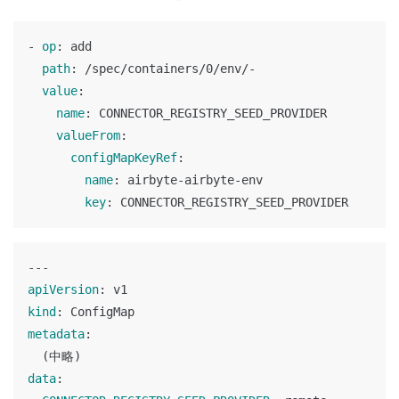
-
op
:
add
path
:
/spec/containers/0/env/-
value
:
name
:
CONNECTOR_REGISTRY_SEED_PROVIDER
valueFrom
:
configMapKeyRef
:
name
:
airbyte-airbyte-env
key
:
CONNECTOR_REGISTRY_SEED_PROVIDER
---
apiVersion
:
v1
kind
:
ConfigMap
metadata
:
(中略)
data
: