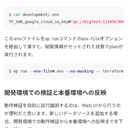
$ 
cat 
TF_VAR_google_cloud_sa_key
=
"op://bigfoot/1234567890/
この.envファイルを
コマンドの
オプション
op run
env-file
を経由して渡すと、秘匿情報がセットされた状態でplanが
実行されます。
$ 
op run 
--env-file
=
.env 
--no-masking
--
開発環境での検証と本番環境への反映
動作検証を目的に試行錯誤するのは、Web UIから行うの
が便利だと思います。新しいデータソースを追加する場
合、開発環境での動作検証から本番環境への反映までを下