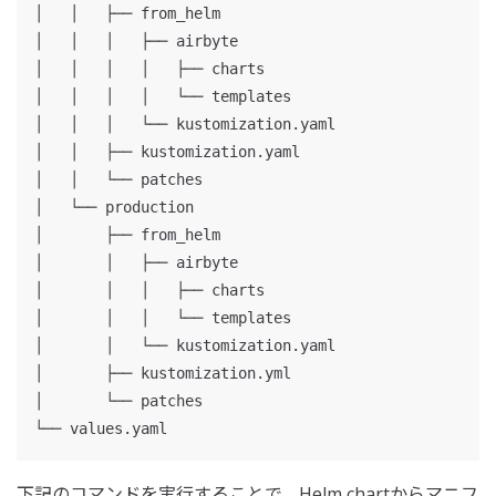
│   │   ├── from_helm

│   │   │   ├── airbyte

│   │   │   │   ├── charts

│   │   │   │   └── templates

│   │   │   └── kustomization.yaml

│   │   ├── kustomization.yaml

│   │   └── patches

│   └── production

│       ├── from_helm

│       │   ├── airbyte

│       │   │   ├── charts

│       │   │   └── templates

│       │   └── kustomization.yaml

│       ├── kustomization.yml

│       └── patches

下記のコマンドを実行することで、Helm chartからマニフ