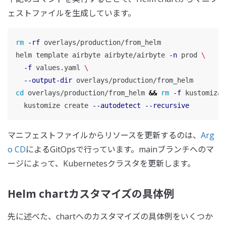
ェストファイルを生成しています。
rm
-rf
 overlays/production/from_helm

helm template airbyte airbyte/airbyte 
-n
 prod 
\
-f
 values.yaml 
\
--output-dir
cd 
overlays/production/from_helm 
&&
rm
-f
 kustomizat
  kustomize create 
--autodetect
--recursive
マニフェストファイルからリソースを更新するのは、
Arg
o CD
によるGitOpsで行っています。mainブランチへのマ
ージによって、Kubernetesクラスタを更新します。
Helm chartカスタマイズの具体例
先に述べた、chartへのカスタマイズの具体例をいくつか