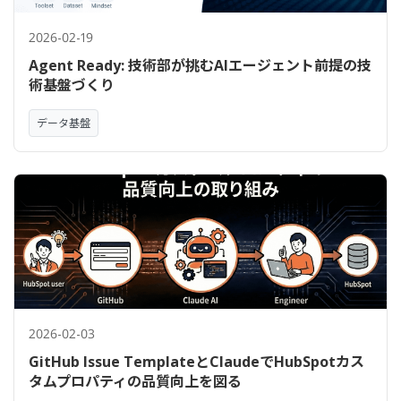
2026-02-19
Agent Ready: 技術部が挑むAIエージェント前提の技
術基盤づくり
データ基盤
2026-02-03
GitHub Issue TemplateとClaudeでHubSpotカス
タムプロパティの品質向上を図る