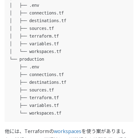
│   ├── .env

│   ├── connections.tf

│   ├── destinations.tf

│   ├── sources.tf

│   ├── terraform.tf

│   ├── variables.tf

│   └── workspaces.tf

└── production

    ├── .env

    ├── connections.tf

    ├── destinations.tf

    ├── sources.tf

    ├── terraform.tf

    ├── variables.tf

他には、Terraformの
workspaces
を使う案がありまし