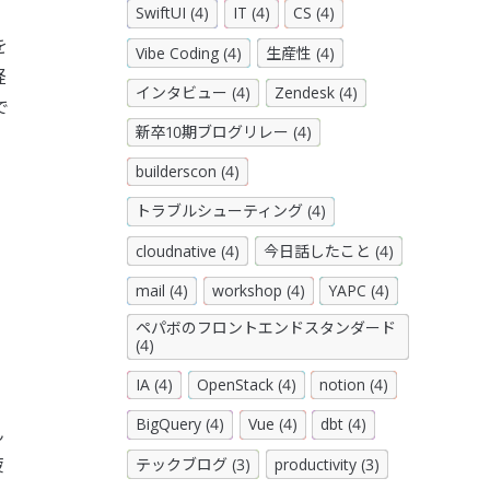
SwiftUI (4)
IT (4)
CS (4)
を
Vibe Coding (4)
生産性 (4)
経
インタビュー (4)
Zendesk (4)
で
新卒10期ブログリレー (4)
builderscon (4)
トラブルシューティング (4)
cloudnative (4)
今日話したこと (4)
い
mail (4)
workshop (4)
YAPC (4)
ペパボのフロントエンドスタンダード
(4)
IA (4)
OpenStack (4)
notion (4)
BigQuery (4)
Vue (4)
dbt (4)
ん
疲
テックブログ (3)
productivity (3)