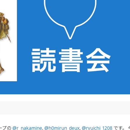
ープの
@r_nakamine
,
@h0mirun_deux
,
@ryuichi_1208
です。 