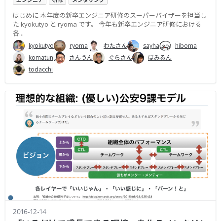
はじめに 本年度の新卒エンジニア研修のスーパーバイザーを担当し
た kyokutyo と ryoma です。 今年も新卒エンジニア研修における
各...
kyokutyo
ryoma
わたさん
sayha
hiboma
komatun
さんうん
ぐらさん
ほみるん
todacchi
2016-12-14