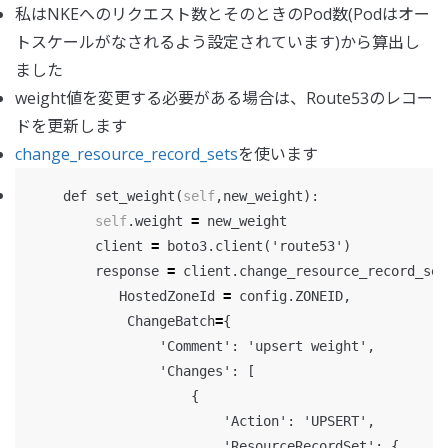
私はNKEへのリクエスト数とそのときのPod数(Podはオー
トスケールがなされるよう設定されています)から算出し
ました
weight値を変更する必要がある場合は、Route53のレコー
ドを更新します
change_resource_record_sets
を使います
def
set_weight
(
self
,
new_weight
):
self
.
weight
=
new_weight
client
=
boto3
.
client
(
'route53'
)
response
=
client
.
change_resource_record_set
HostedZoneId
=
config
.
ZONEID
,
ChangeBatch
=
{
'Comment'
:
'upsert weight'
,
'Changes'
:
[
{
'Action'
:
'UPSERT'
,
'ResourceRecordSet'
:
{