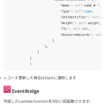
'Name'
:
self
.
name
+
"."
,
'Type'
:
self
.
type
,
'SetIdentifier'
:
self
.
id
'Weight'
:
self
.
weight
,
'TTL'
:
self
.
ttl
,
'ResourceRecords'
:
self
.
}
},
]
}
)
レコード更新した場合はSlackに通知します
EventBridge
作成したLambda functionを5分に1回起動させます。