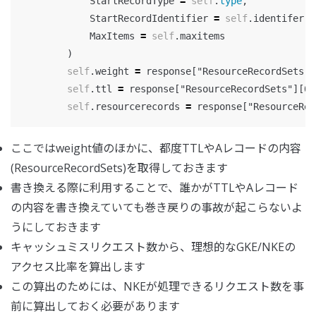
StartRecordType
=
self
.
type
,
StartRecordIdentifier
=
self
.
identifer
,
MaxItems
=
self
.
maxitems
)
self
.
weight
=
response
[
"ResourceRecordSets"
]
self
.
ttl
=
response
[
"ResourceRecordSets"
][
0
]
self
.
resourcerecords
=
response
[
"ResourceRec
ここではweight値のほかに、都度TTLやAレコードの内容
(ResourceRecordSets)を取得しておきます
書き換える際に利用することで、誰かがTTLやAレコード
の内容を書き換えていても巻き戻りの事故が起こらないよ
うにしておきます
キャッシュミスリクエスト数から、理想的なGKE/NKEの
アクセス比率を算出します
この算出のためには、NKEが処理できるリクエスト数を事
前に算出しておく必要があります