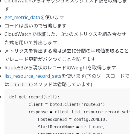
CloudWatchからキャッシュミスリクエスト数を取得しま
す
get_metric_data
を使います
コードは長いので省略します
CloudWatchで検証した、 3つのメトリクスを組み合わせ
た式を用いて算出します
メトリクスを算出する際は過去10分間の平均値を取ること
でレコード更新がバタつくことを防ぎます
Route53から現状のレコードのWeightを取得します
list_resource_record_sets
を使います(下のソースコードで
は
メソッドは省略しています)
__init__()
def
get_record
(
self
):
client
=
boto3
.
client
(
'route53'
)
response
=
client
.
list_resource_record_sets
(
HostedZoneId
=
config
.
ZONEID
,
StartRecordName
=
self
.
name
,