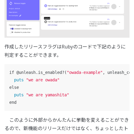
作成したリリースフラグはRubyのコードで下記のように
判定することができます。
if
@unleash
.
is_enabled?
(
"owada-example"
,
unleash_con
puts
"we are owada"
else
puts
"we are yamashita"
end
このように外部からかんたんに挙動を変えることができ
るので、新機能のリリースだけではなく、ちょっとしたト