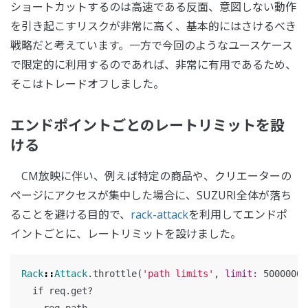
ショートカットするのは高速である反面、意図しない動作
を引き起こすリスクが非常に高く、基本的にはさけるべき
戦略だと考えています。一方で今回のようなユースケース
で限定的に利用するのであれば、非常に有用であるため、
そこはトレードオフしました。
エンドポイントごとのレートリミットを設
ける
CM放映に伴い、例えば特定の商品や、クリエーターの
ページにアクセスが集中した場合に、SUZURI全体が落ち
ることを避ける目的で、
rack-attack
を利用してエンドポ
イントごとに、レートリミットを設けました。
Rack
::
Attack
.
throttle
(
'path limits'
,
limit: 
50000000
if
req
.
get?
req
.
path