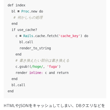
def
index
bl
=
Proc
.
new
do
# 何かしらの処理
end
if
use_cache?
c
=
Rails
.
cache
.
fetch
(
'cache_key'
)
do
bl
.
call
render_to_string
end
# 書き換えたい部分は書き換える
c
.
gsub!
(
/hoge/
,
'fuga'
)
render
inline: 
c
and
return
end
bl
.
call
end
HTMLやJSONをキャッシュしてしまい、DBクエリなどを