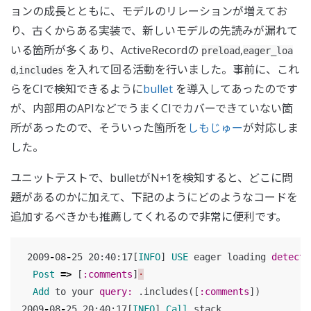
ョンの成長とともに、モデルのリレーションが増えてお
り、古くからある実装で、新しいモデルの先読みが漏れて
いる箇所が多くあり、ActiveRecordの
,
preload
eager_loa
,
を入れて回る活動を行いました。事前に、これ
d
includes
らをCIで検知できるように
bullet
を導入してあったのです
が、内部用のAPIなどでうまくCIでカバーできていない箇
所があったので、そういった箇所を
しもじゅー
が対応しま
した。
ユニットテストで、bulletがN+1を検知すると、どこに問
題があるのかに加えて、下記のようにどのようなコードを
追加するべきかも推薦してくれるので非常に便利です。
2009
-
08
-
25
20
:
40
:
17
[
INFO
]
USE
eager
loading
detecte
Post
=>
[
:comments
]
·
Add
to
your
query: 
.
includes
([
:comments
])
2009
-
08
-
25
20
:
40
:
17
[
INFO
]
Call
stack