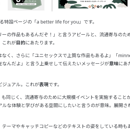
ジの「a better life for you」です。
ゴリーの作品もあるんだぞ！」と言うアピールと、流通寄与のた
。これが
目的
にあたります。
なく、さらに「ユニセックスで上質な作品もあるよ」「minn
在なんだよ」と言う上乗せして伝えたいメッセージが
意味
にあ
ビジュアル。これが
表現
です。
et 2020」も同じく、流通寄与のために大規模イベントを実施すること
アルな体験と学びがある空間にしたいと言うのが意味。展開さ
、テーマやキャッチコピーなどのテキストの姿をしている時も