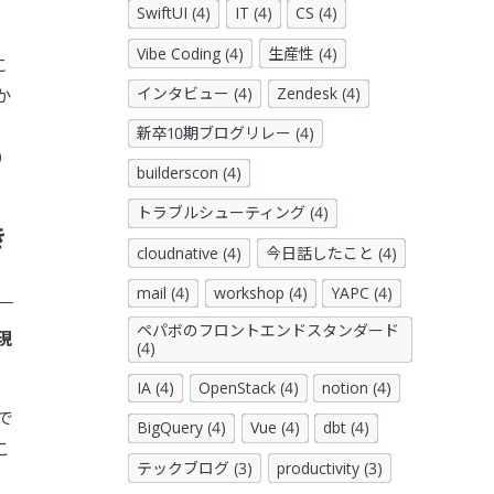
SwiftUI (4)
IT (4)
CS (4)
Vibe Coding (4)
生産性 (4)
に
インタビュー (4)
Zendesk (4)
か
新卒10期ブログリレー (4)
）
builderscon (4)
トラブルシューティング (4)
き
cloudnative (4)
今日話したこと (4)
mail (4)
workshop (4)
YAPC (4)
ペパボのフロントエンドスタンダード
現
(4)
IA (4)
OpenStack (4)
notion (4)
で
BigQuery (4)
Vue (4)
dbt (4)
こ
テックブログ (3)
productivity (3)