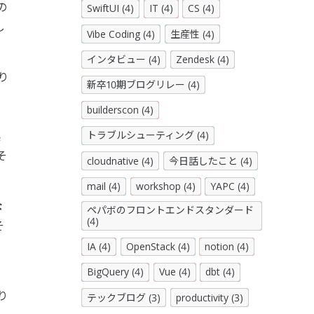
の
SwiftUI (4)
IT (4)
CS (4)
し
Vibe Coding (4)
生産性 (4)
インタビュー (4)
Zendesk (4)
り
新卒10期ブログリレー (4)
builderscon (4)
、
起
トラブルシューティング (4)
そ
cloudnative (4)
今日話したこと (4)
mail (4)
workshop (4)
YAPC (4)
な
ペパボのフロントエンドスタンダード
(4)
そ
IA (4)
OpenStack (4)
notion (4)
BigQuery (4)
Vue (4)
dbt (4)
り
テックブログ (3)
productivity (3)