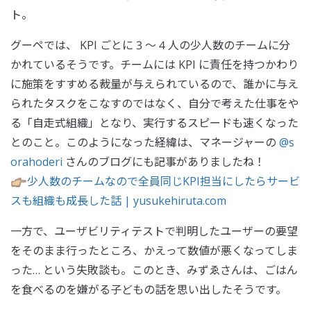
ト。
グーペでは、 KPI ごとに 3 〜 4 人の少人数のチームに分
かれているそうです。チームには KPI に責任を持つかわり
に施策をすすめる裁量が与えられているので、誰かに与え
られたタスクをこなすのではなく、自分で考えた仕事をや
る「自走式組織」となり、実行するスピードも速くなった
とのこと。このようになった経緯は、マネージャーの
@s
orahoderi
さんのブログにも記事がありましたね！
少人数のチームなので全員同じKPI担当にしたらサービ
スも組織も成長した話 | yusukehiruta.com
一方で、ユーザビリティテストで判明したユーザーの要望
をそのまま行ったところ、かえって数値が悪くなってしま
った… という失敗談も。このとき、みずゑさんは、ごはん
を食べるのを嫌がる子どもの話を思い出したそうです。