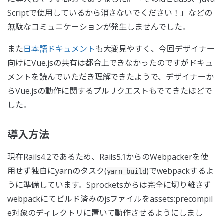
Scriptで使用しているから消さないでください！」などの
無駄なコミュニケーションが発生しませんでした。
また
日本語ドキュメント
も大変見やすく、今回デザイナー
向けにVue.jsの共有は都合上できなかったのですがドキュ
メントを読んでいただき理解できたようで、デザイナーか
らVue.jsの動作に関するプルリクエストもでてきたほどで
した。
導入方法
現在Rails4.2であるため、Rails5.1からのWebpackerを使
用せず独自にyarnのタスク(
)でwebpackするよ
yarn build
うに準備しています。Sprocketsからは完全に切り離さず
webpackにてビルド済みのjsファイルをassets:precompil
e対象のディレクトリに置いて動作させるようにしまし