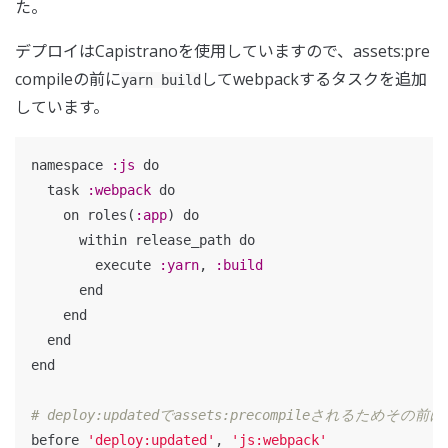
た。
デプロイはCapistranoを使用していますので、assets:pre
compileの前に
してwebpackするタスクを追加
yarn build
しています。
namespace
:js
do
task
:webpack
do
on
roles
(
:app
)
do
within
release_path
do
execute
:yarn
,
:build
end
end
end
end
# deploy:updatedでassets:precompileされるためその前にw
before
'deploy:updated'
,
'js:webpack'