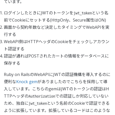
ています。
ログインしたときにJWTのトークンを
という名
jwt_token
前でCookieにセットする(HttpOnly、Secure属性はON)
画面から契約年数など決定したタイミングでWebAPIを実
行する
WebAPI側はHTTPヘッダのCookieをチェックしアカウン
ト認証する
認証が通ればPOSTされたカートの情報をデータベースに
保存する
Ruby on RailsのWebAPIにJWTの認証機構を導入するのに
便利な
Knock gem
がありましたのでこちらを採用して導
入しています。こちらのgemはJWTのトークンの認証はH
TTPヘッダの
での認証しか対応していない
Authorization
ため、独自に
という名前のCookieで認証できる
jwt_token
ように拡張しています。拡張しているコードはこのような