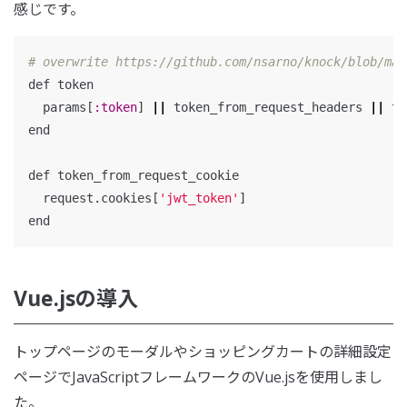
感じです。
# overwrite https://github.com/nsarno/knock/blob/mas
def
token
params
[
:token
]
||
token_from_request_headers
||
to
end
def
token_from_request_cookie
request
.
cookies
[
'jwt_token'
]
end
Vue.jsの導入
トップページのモーダルやショッピングカートの詳細設定
ページでJavaScriptフレームワークのVue.jsを使用しまし
た。