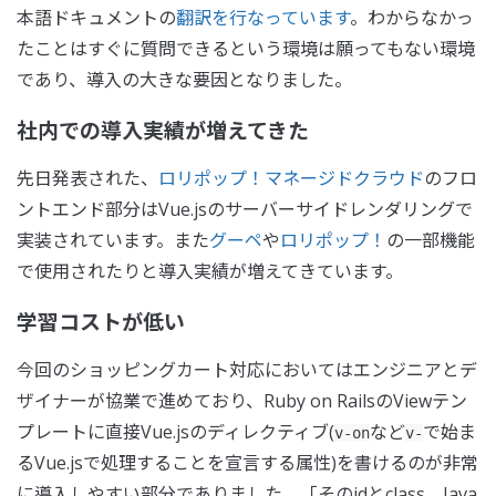
本語ドキュメントの
翻訳を行なっています
。わからなかっ
たことはすぐに質問できるという環境は願ってもない環境
であり、導入の大きな要因となりました。
社内での導入実績が増えてきた
先日発表された、
ロリポップ！マネージドクラウド
のフロ
ントエンド部分はVue.jsのサーバーサイドレンダリングで
実装されています。また
グーペ
や
ロリポップ！
の一部機能
で使用されたりと導入実績が増えてきています。
学習コストが低い
今回のショッピングカート対応においてはエンジニアとデ
ザイナーが協業で進めており、Ruby on RailsのViewテン
プレートに直接Vue.jsのディレクティブ(
など
で始ま
v-on
v-
るVue.jsで処理することを宣言する属性)を書けるのが非常
に導入しやすい部分でありました。「そのidとclass、Java