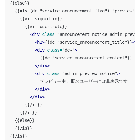
{{else}}

  {{#is (dc "service_announcement_flag") "preview"}}

    {{#if signed_in}}

      {{#if user.role}}

<div
class=
"announcement-notice admin-previe
<h2>
{{dc "service_announcement_title"}}
</h
<div
class=
"dc-"
>
            {{dc "service_announcement_content"}}

</div>
<div
class=
"admin-preview-notice"
>
            プレビュー中: 匿名ユーザーには非表示です

</div>
</div>
      {{/if}}

    {{/if}}

  {{else}}

  {{/is}}
