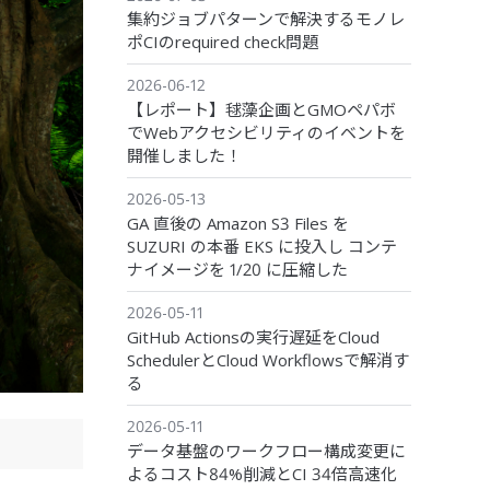
集約ジョブパターンで解決するモノレ
ポCIのrequired check問題
2026-06-12
【レポート】毬藻企画とGMOペパボ
でWebアクセシビリティのイベントを
開催しました！
2026-05-13
GA 直後の Amazon S3 Files を
SUZURI の本番 EKS に投入し コンテ
ナイメージを 1/20 に圧縮した
2026-05-11
GitHub Actionsの実行遅延をCloud
SchedulerとCloud Workflowsで解消す
る
2026-05-11
データ基盤のワークフロー構成変更に
よるコスト84%削減とCI 34倍高速化