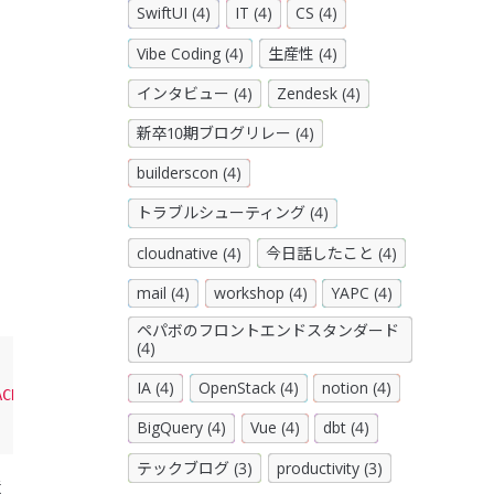
SwiftUI (4)
IT (4)
CS (4)
Vibe Coding (4)
生産性 (4)
インタビュー (4)
Zendesk (4)
新卒10期ブログリレー (4)
builderscon (4)
トラブルシューティング (4)
cloudnative (4)
今日話したこと (4)
mail (4)
workshop (4)
YAPC (4)
ペパボのフロントエンドスタンダード
(4)
IA (4)
OpenStack (4)
notion (4)
ACK_ENV"
].
presence
||
"development"
)
BigQuery (4)
Vue (4)
dbt (4)
テックブログ (3)
productivity (3)
境