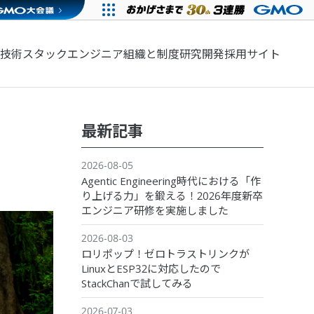
技術スタック
エンジニア組織と制度
研究開発
採用サイト
最新記事
2026-08-05
Agentic Engineering時代における「作
り上げる力」を鍛える！2026年度新卒
エンジニア研修を実施しました
2026-08-03
ロリポップ！ゼロトラストリンクが
LinuxとESP32に対応したので
StackChanで試してみる
2026-07-03