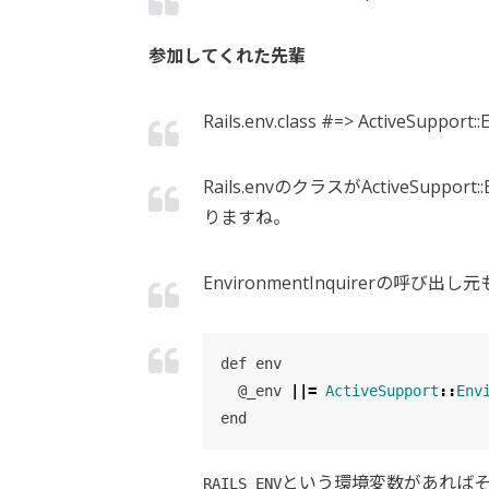
参加してくれた先輩
Rails.env.class #=> ActiveSupp
Rails.envのクラスがActiveSuppor
りますね。
EnvironmentInquirerの呼び
def
env
@_env
||=
ActiveSupport
::
Env
end
という環境変数があれば
RAILS_ENV