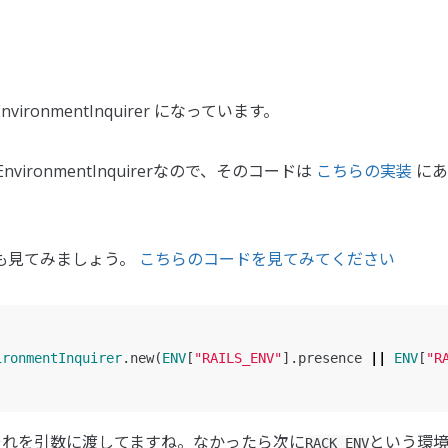
ort::EnvironmentInquirer になっています。
t::EnvironmentInquirerなので、そのコードは
こちらの実装
にあ
出し元も見てみましょう。
こちらのコードを見てみてください
ironmentInquirer
.
new
(
ENV
[
"RAILS_ENV"
].
presence
||
ENV
[
"R
それを引数に渡してますね。なかったら次に
という環
RACK_ENV