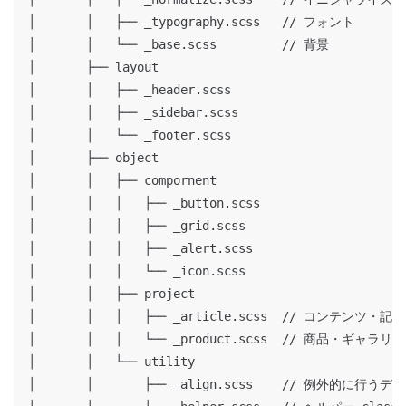
│       │   ├── _typography.scss   // フォント

│       │   └── _base.scss         // 背景

│       ├── layout

│       │   ├── _header.scss

│       │   ├── _sidebar.scss

│       │   └── _footer.scss

│       ├── object

│       │   ├── compornent

│       │   │   ├── _button.scss

│       │   │   ├── _grid.scss

│       │   │   ├── _alert.scss

│       │   │   └── _icon.scss

│       │   ├── project

│       │   │   ├── _article.scss  // コンテンツ・記事

│       │   │   └── _product.scss  // 商品・ギャラリー

│       │   └── utility

│       │       ├── _align.scss    // 例外的に行うデ