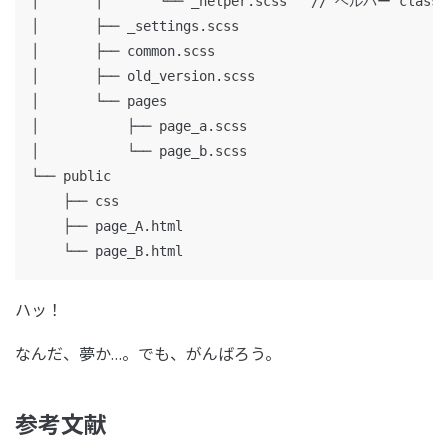
│       │       └── _helper.scss   // ヘルパー class

│       ├── _settings.scss

│       ├── common.scss

│       ├── old_version.scss

│       └── pages

│           ├── page_a.scss

│           └── page_b.scss

└── public

    ├── css

    ├── page_A.html

ハッ！
なんだ、夢か…。でも、がんばろう。
参考文献