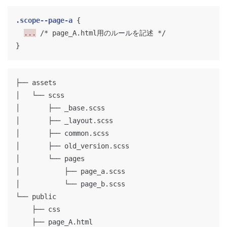
.scope--page-a
{
...
/* page_A.html用のルールを記述 */
}
├── assets

│   └── scss

│       ├── _base.scss

│       ├── _layout.scss

│       ├── common.scss

│       ├── old_version.scss

│       └── pages

│           ├── page_a.scss

│           └── page_b.scss

└── public

    ├── css

    ├── page_A.html
