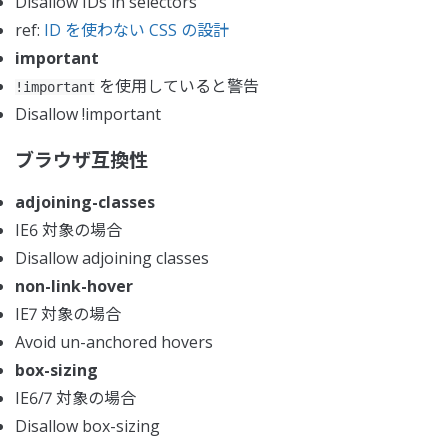
Disallow IDs in selectors
ref:
ID を使わない CSS の設計
important
を使用していると警告
!important
Disallow !important
ブラウザ互換性
adjoining-classes
IE6 対象の場合
Disallow adjoining classes
non-link-hover
IE7 対象の場合
Avoid un-anchored hovers
box-sizing
IE6/7 対象の場合
Disallow box-sizing